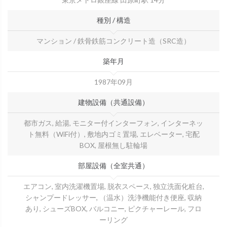
種別 / 構造
マンション / 鉄骨鉄筋コンクリート造（SRC造）
築年月
1987年09月
建物設備（共通設備）
都市ガス, 給湯, モニター付インターフォン, インターネッ
ト無料（WiFi付）, 敷地内ゴミ置場, エレベーター, 宅配
BOX, 屋根無し駐輪場
部屋設備（全室共通）
エアコン, 室内洗濯機置場, 脱衣スペース, 独立洗面化粧台,
シャンプードレッサー, （温水）洗浄機能付き便座, 収納
あり, シューズBOX, バルコニー, ピクチャーレール, フロ
ーリング