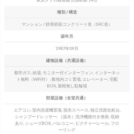
種別 / 構造
マンション / 鉄骨鉄筋コンクリート造（SRC造）
築年月
1987年09月
建物設備（共通設備）
都市ガス, 給湯, モニター付インターフォン, インターネッ
ト無料（WiFi付）, 敷地内ゴミ置場, エレベーター, 宅配
BOX, 屋根無し駐輪場
部屋設備（全室共通）
エアコン, 室内洗濯機置場, 脱衣スペース, 独立洗面化粧台,
シャンプードレッサー, （温水）洗浄機能付き便座, 収納
あり, シューズBOX, バルコニー, ピクチャーレール, フロ
ーリング