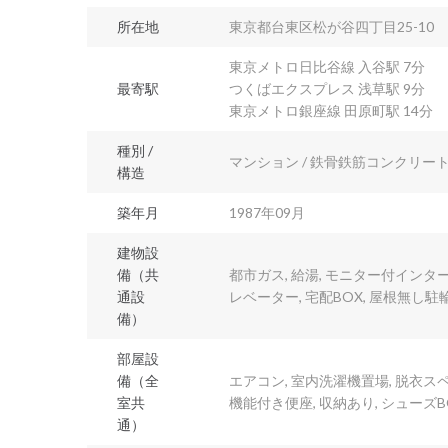
所在地
東京都台東区松が谷四丁目25-10
東京メトロ日比谷線 入谷駅 7分
最寄駅
つくばエクスプレス 浅草駅 9分
東京メトロ銀座線 田原町駅 14分
種別 /
マンション / 鉄骨鉄筋コンクリート
構造
築年月
1987年09月
建物設
備（共
都市ガス, 給湯, モニター付インター
通設
レベーター, 宅配BOX, 屋根無し駐
備）
部屋設
備（全
エアコン, 室内洗濯機置場, 脱衣ス
室共
機能付き便座, 収納あり, シューズB
通）