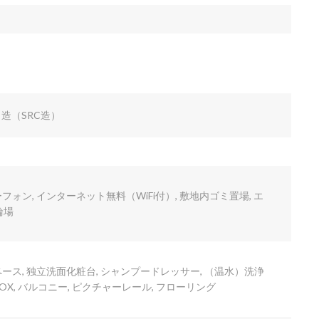
造（SRC造）
フォン, インターネット無料（WiFi付）, 敷地内ゴミ置場, エ
輪場
ペース, 独立洗面化粧台, シャンプードレッサー, （温水）洗浄
OX, バルコニー, ピクチャーレール, フローリング