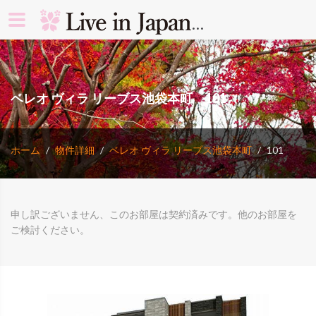
search rooms 
ベレオ ヴィラ リーブス池袋本町 101
ホーム
物件詳細
ベレオ ヴィラ リーブス池袋本町
101
申し訳ございません、このお部屋は契約済みです。他のお部屋を
ご検討ください。