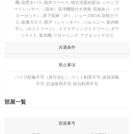
機, 追焚きバス, 脱衣スペース, 独立洗面化粧台, シャンプ
ードレッサー, （温水）洗浄機能付き便座, 収納あり, （ク
ローゼット）, 床下収納（1F）, シューズBOX, 防犯ガラ
ス, 複層ガラス, 雨戸（シャッター）, バルコニー, 室内物
干し（ホスクリーン）, スライディングスクリーン, ダウ
ンライト, 食洗機, フローリング, アクセントクロス
共通条件
禁止事項
バイク駐輪不可（原付含む）, ペット飼育不可, 楽器演奏
不可, 石油使用不可, 民泊利用不可
部屋一覧
部屋番号