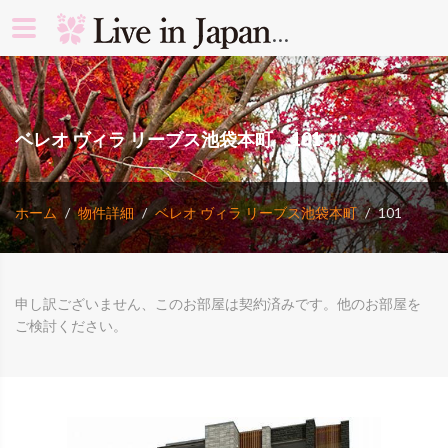
search rooms 
ベレオ ヴィラ リーブス池袋本町 101
ホーム
物件詳細
ベレオ ヴィラ リーブス池袋本町
101
申し訳ございません、このお部屋は契約済みです。他のお部屋を
ご検討ください。