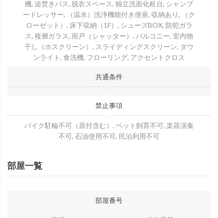
機, 追焚きバス, 脱衣スペース, 独立洗面化粧台, シャンプ
ードレッサー, （温水）洗浄機能付き便座, 収納あり, （ク
ローゼット）, 床下収納（1F）, シューズBOX, 防犯ガラ
ス, 複層ガラス, 雨戸（シャッター）, バルコニー, 室内物
干し（ホスクリーン）, スライディングスクリーン, ダウ
ンライト, 食洗機, フローリング, アクセントクロス
共通条件
禁止事項
バイク駐輪不可（原付含む）, ペット飼育不可, 楽器演奏
不可, 石油使用不可, 民泊利用不可
部屋一覧
部屋番号