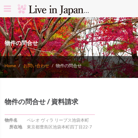
search rooms 
物件の問合せ
Home
お問い合わせ
物件の問合せ
物件の問合せ / 資料請求
物件名
ベレオ ヴィラ リーブス池袋本町
所在地
東京都豊島区池袋本町四丁目22-7