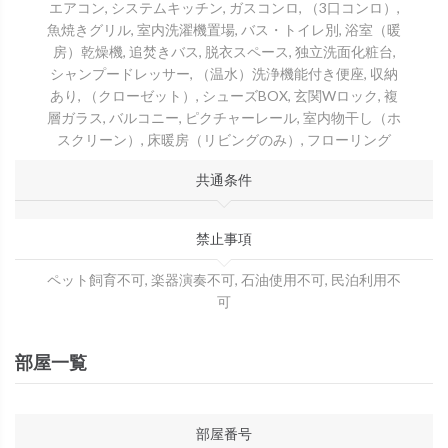
エアコン, システムキッチン, ガスコンロ, （3口コンロ）,
魚焼きグリル, 室内洗濯機置場, バス・トイレ別, 浴室（暖
房）乾燥機, 追焚きバス, 脱衣スペース, 独立洗面化粧台,
シャンプードレッサー, （温水）洗浄機能付き便座, 収納
あり, （クローゼット）, シューズBOX, 玄関Wロック, 複
層ガラス, バルコニー, ピクチャーレール, 室内物干し（ホ
スクリーン）, 床暖房（リビングのみ）, フローリング
共通条件
禁止事項
ペット飼育不可, 楽器演奏不可, 石油使用不可, 民泊利用不
可
部屋一覧
部屋番号