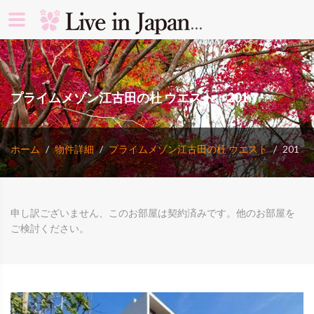
search rooms 
プライムメゾン江古田の杜 ウエスト 201
ホーム
物件詳細
プライムメゾン江古田の杜 ウエスト
201
申し訳ございません、このお部屋は契約済みです。他のお部屋を
ご検討ください。