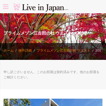
search rooms 
プライムメゾン江古田の杜 ウエスト 201
ホーム
物件詳細
プライムメゾン江古田の杜 ウエスト
201
申し訳ございません、このお部屋は契約済みです。他のお部屋を
ご検討ください。