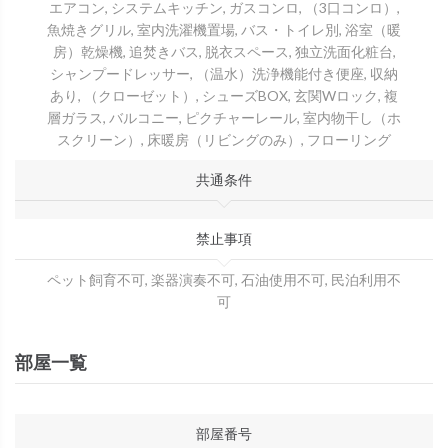
エアコン, システムキッチン, ガスコンロ, （3口コンロ）,
魚焼きグリル, 室内洗濯機置場, バス・トイレ別, 浴室（暖
房）乾燥機, 追焚きバス, 脱衣スペース, 独立洗面化粧台,
シャンプードレッサー, （温水）洗浄機能付き便座, 収納
あり, （クローゼット）, シューズBOX, 玄関Wロック, 複
層ガラス, バルコニー, ピクチャーレール, 室内物干し（ホ
スクリーン）, 床暖房（リビングのみ）, フローリング
共通条件
禁止事項
ペット飼育不可, 楽器演奏不可, 石油使用不可, 民泊利用不
可
部屋一覧
部屋番号