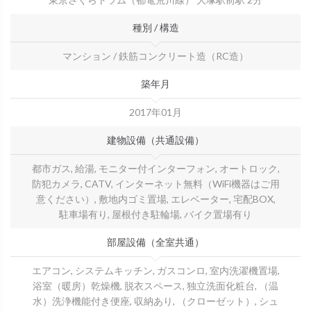
種別 / 構造
マンション / 鉄筋コンクリート造（RC造）
築年月
2017年01月
建物設備（共通設備）
都市ガス, 給湯, モニター付インターフォン, オートロック,
防犯カメラ, CATV, インターネット無料（WiFi機器はご用
意ください）, 敷地内ゴミ置場, エレベーター, 宅配BOX,
駐車場有り, 屋根付き駐輪場, バイク置場有り
部屋設備（全室共通）
エアコン, システムキッチン, ガスコンロ, 室内洗濯機置場,
浴室（暖房）乾燥機, 脱衣スペース, 独立洗面化粧台, （温
水）洗浄機能付き便座, 収納あり, （クローゼット）, シュ