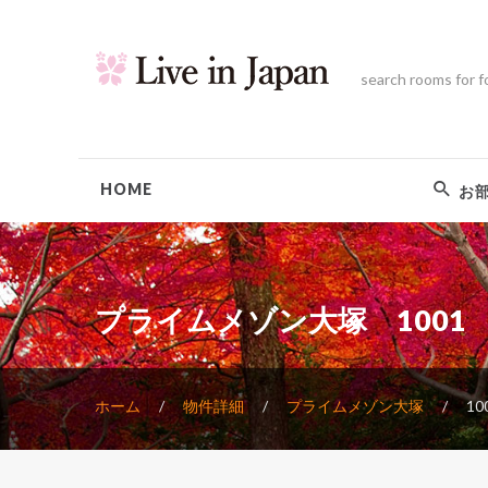
search rooms for f
HOME
お
プライムメゾン大塚 1001
ホーム
物件詳細
プライムメゾン大塚
10