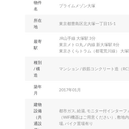
物件
プライムメゾン大塚
名
所在
東京都豊島区北大塚一丁目15-1
地
JR山手線 大塚駅 3分
最寄
東京メトロ丸ノ内線 新大塚駅 8分
駅
東京さくらトラム（都電荒川線） 大塚
種別
/ 構
マンション / 鉄筋コンクリート造（R
造
築年
2017年01月
月
建物
設備
都市ガス, 給湯, モニター付インターフォ
（共
（WiFi機器はご用意ください）, 敷地内
通設
場, バイク置場有り