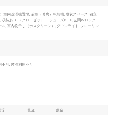
, 室内洗濯機置場, 浴室（暖房）乾燥機, 脱衣スペース, 独立
収納あり, （クローゼット）, シューズBOX, 玄関Wロック,
ール, 室内物干し（ホスクリーン）, ダウンライト, フローリン
用不可, 民泊利用不可
費等
礼金
敷金