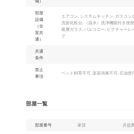
備）
部屋
エアコン, システムキッチン, ガスコンロ
設備
洗面化粧台, （温水）洗浄機能付き便座, 
（全
複層ガラス, バルコニー, ピクチャーレ
室共
グ
通）
共通
条件
禁止
ペット飼育不可, 楽器演奏不可, 石油使
事項
部屋一覧
部屋番号
家賃
共益