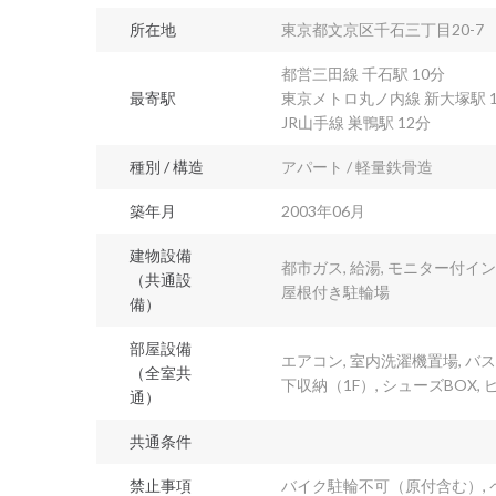
所在地
東京都文京区千石三丁目20-7
都営三田線 千石駅 10分
最寄駅
東京メトロ丸ノ内線 新大塚駅 1
JR山手線 巣鴨駅 12分
種別 / 構造
アパート / 軽量鉄骨造
築年月
2003年06月
建物設備
都市ガス, 給湯, モニター付イ
（共通設
屋根付き駐輪場
備）
部屋設備
エアコン, 室内洗濯機置場, バス
（全室共
下収納（1F）, シューズBOX,
通）
共通条件
禁止事項
バイク駐輪不可（原付含む）, ペ