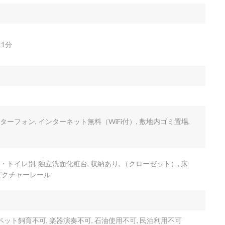
1分
ンターフォン, インターネット無料（WiFi付）, 敷地内ゴミ置場,
・トイレ別, 独立洗面化粧台, 収納あり, （クローゼット）, 床
 ピクチャーレール
ット飼育不可, 楽器演奏不可, 石油使用不可, 民泊利用不可