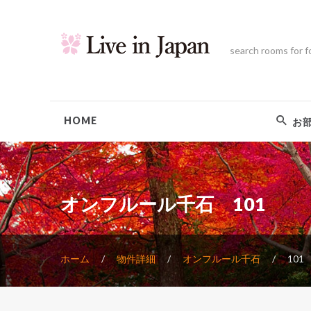
search rooms for f
HOME
お
オンフルール千石 101
ホーム
物件詳細
オンフルール千石
101