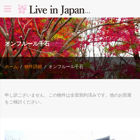
search rooms 
オンフルール千石
ホーム
物件詳細
オンフルール千石
申し訳ございません、この物件は全室契約済みです。他のお部屋
をご検討ください。