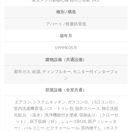
種別 / 構造
アパート / 軽量鉄骨造
築年月
1999年05月
建物設備（共通設備）
都市ガス, 給湯, ディンプルキー, モニター付インターフォ
ン
部屋設備（全室共通）
エアコン, システムキッチン, ガスコンロ, （1口コンロ）,
室内洗濯機置場, バス・トイレ別, 脱衣スペース, 独立洗面
化粧台, （温水）洗浄機能付き便座, 収納あり, （クローゼ
ット）, 床下収納（1F）, シューズBOX, 雨戸（シャッタ
ー）, バルコニー, ピクチャーレール, 室内物干し（ホスク