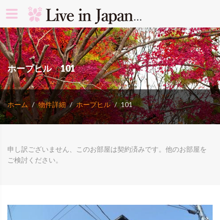
search rooms 
ホープヒル 101
ホーム
物件詳細
ホープヒル
101
申し訳ございません、このお部屋は契約済みです。他のお部屋を
ご検討ください。