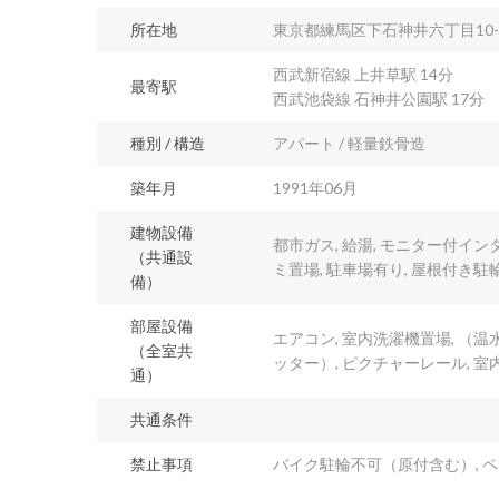
所在地
東京都練馬区下石神井六丁目10-
西武新宿線 上井草駅 14分
最寄駅
西武池袋線 石神井公園駅 17分
種別 / 構造
アパート / 軽量鉄骨造
築年月
1991年06月
建物設備
都市ガス, 給湯, モニター付インタ
（共通設
ミ置場, 駐車場有り, 屋根付き駐
備）
部屋設備
エアコン, 室内洗濯機置場, （温
（全室共
ッター）, ピクチャーレール, 
通）
共通条件
禁止事項
バイク駐輪不可（原付含む）, ペ