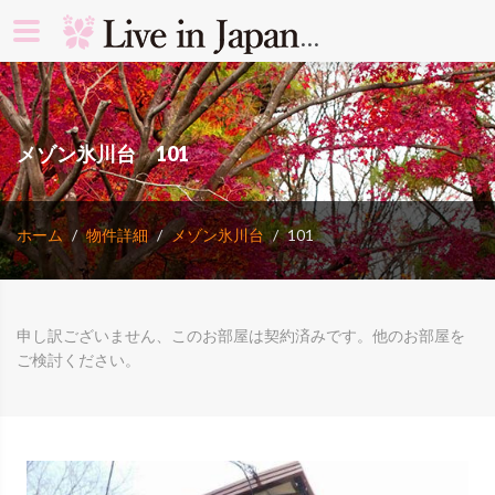
search rooms 
メゾン氷川台 101
ホーム
物件詳細
メゾン氷川台
101
申し訳ございません、このお部屋は契約済みです。他のお部屋を
ご検討ください。