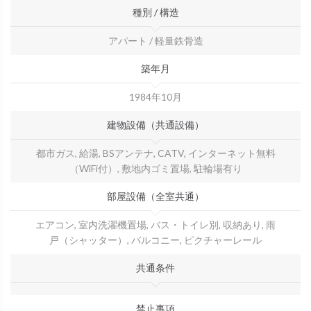
種別 / 構造
アパート / 軽量鉄骨造
築年月
1984年10月
建物設備（共通設備）
都市ガス, 給湯, BSアンテナ, CATV, インターネット無料
（WiFi付）, 敷地内ゴミ置場, 駐輪場有り
部屋設備（全室共通）
エアコン, 室内洗濯機置場, バス・トイレ別, 収納あり, 雨
戸（シャッター）, バルコニー, ピクチャーレール
共通条件
禁止事項