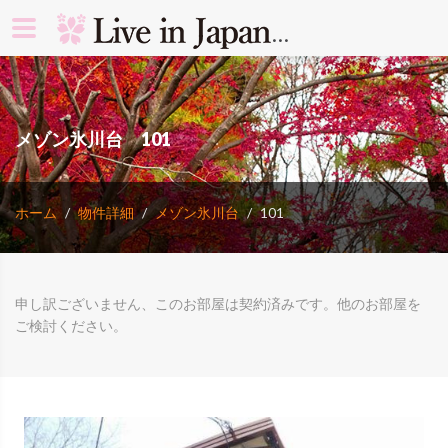
search rooms 
メゾン氷川台 101
ホーム
物件詳細
メゾン氷川台
101
申し訳ございません、このお部屋は契約済みです。他のお部屋を
ご検討ください。