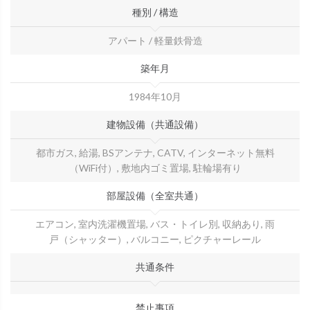
種別 / 構造
アパート / 軽量鉄骨造
築年月
1984年10月
建物設備（共通設備）
都市ガス, 給湯, BSアンテナ, CATV, インターネット無料
（WiFi付）, 敷地内ゴミ置場, 駐輪場有り
部屋設備（全室共通）
エアコン, 室内洗濯機置場, バス・トイレ別, 収納あり, 雨
戸（シャッター）, バルコニー, ピクチャーレール
共通条件
禁止事項