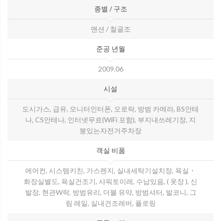
종별 / 구조
맨션 / 철골조
준공 년월
2009.06
시설
도시가스, 급유, 모니터인터폰, 오로락, 방범 카메라, BS안테
나, CS안테나, 인터넷무료(WiFi 포함), 부지내쓰레기장, 지
붕있는자전거주차장
객실 비품
에어컨, 시스템키친, 가스렌지, 실내세탁기설치장, 욕실・
화장실별도, 욕실건조기, 샤워토이레, 수납있음, ( 옷장 ), 신
발장, 현관W락, 방범유리, 더블 유약, 방범셔터, 발코니, 그
림 레일, 실내건조레버, 플로링