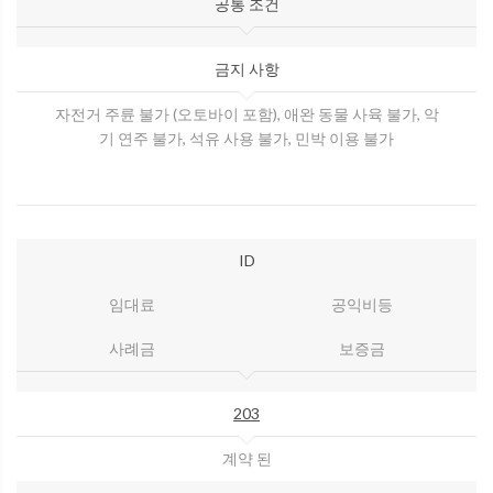
공통 조건
금지 사항
자전거 주륜 불가 (오토바이 포함), 애완 동물 사육 불가, 악
기 연주 불가, 석유 사용 불가, 민박 이용 불가
ID
임대료
공익비등
사례금
보증금
203
계약 된