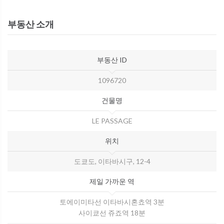
부동산 소개
부동산 ID
1096720
건물명
LE PASSAGE
위치
도쿄도, 이타바시구, 12-4
제일 가까운 역
토에이미타선 이타바시혼쵸역 3분
사이쿄선 쥬죠역 18분