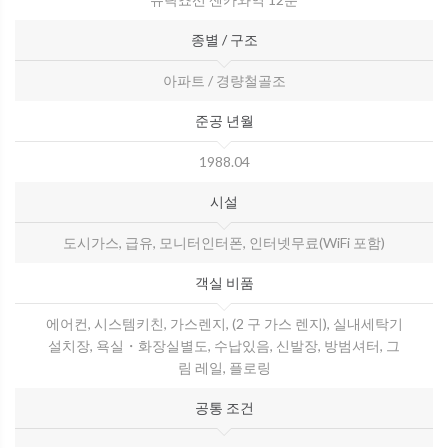
종별 / 구조
아파트 / 경량철골조
준공 년월
1988.04
시설
도시가스, 급유, 모니터인터폰, 인터넷무료(WiFi 포함)
객실 비품
에어컨, 시스템키친, 가스렌지, (2 구 가스 렌지), 실내세탁기
설치장, 욕실・화장실별도, 수납있음, 신발장, 방범셔터, 그
림 레일, 플로링
공통 조건