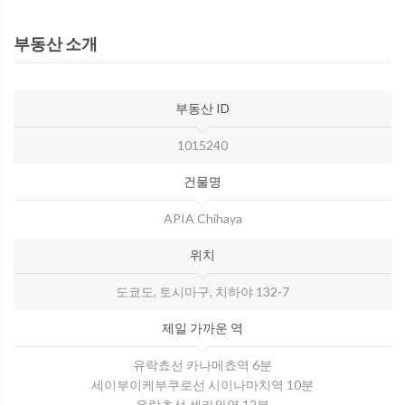
부동산 소개
부동산 ID
1015240
건물명
APIA Chihaya
위치
도쿄도, 토시마구, 치하야 132-7
제일 가까운 역
유락쵸선 카나메쵸역 6분
세이부이케부쿠로선 시이나마치역 10분
유락쵸선 센카와역 12분