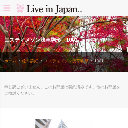
search rooms 
エスティメゾン浅草駒形 1001
ホーム
物件詳細
エスティメゾン浅草駒形
1001
申し訳ございません、このお部屋は契約済みです。他のお部屋を
ご検討ください。