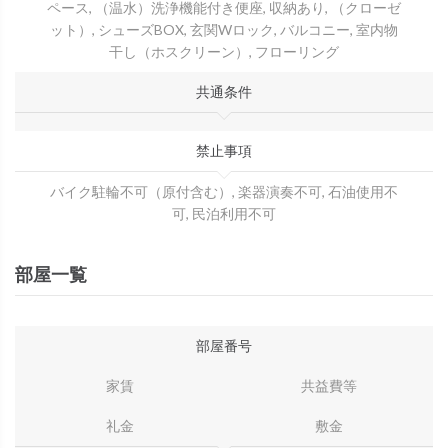
ペース, （温水）洗浄機能付き便座, 収納あり, （クローゼ
ット）, シューズBOX, 玄関Wロック, バルコニー, 室内物
干し（ホスクリーン）, フローリング
共通条件
禁止事項
バイク駐輪不可（原付含む）, 楽器演奏不可, 石油使用不
可, 民泊利用不可
部屋一覧
部屋番号
家賃
共益費等
礼金
敷金