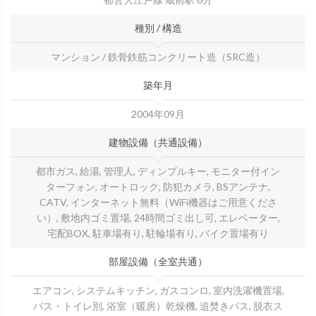
種別 / 構造
マンション / 鉄骨鉄筋コンクリート造（SRC造）
築年月
2004年09月
建物設備（共通設備）
都市ガス, 給湯, 管理人, ディンプルキー, モニター付イン
ターフォン, オートロック, 防犯カメラ, BSアンテナ,
CATV, インターネット無料（WiFi機器はご用意くださ
い）, 敷地内ゴミ置場, 24時間ゴミ出し可, エレベーター,
宅配BOX, 駐車場有り, 駐輪場有り, バイク置場有り
部屋設備（全室共通）
エアコン, システムキッチン, ガスコンロ, 室内洗濯機置場,
バス・トイレ別, 浴室（暖房）乾燥機, 追焚きバス, 脱衣ス