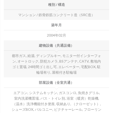
種別 / 構造
マンション / 鉄骨鉄筋コンクリート造（SRC造）
築年月
2004年02月
建物設備（共通設備）
都市ガス, 給湯, ディンプルキー, モニター付インターフォ
ン, オートロック, 防犯カメラ, BSアンテナ, CATV, 敷地内
ゴミ置場, 24時間ゴミ出し可, エレベーター, 宅配BOX, 駐
輪場有り, 屋根付き駐輪場
部屋設備（全室共通）
エアコン, システムキッチン, ガスコンロ, 魚焼きグリル,
室内洗濯機置場, バス・トイレ別, 浴室（暖房）乾燥機,
（温水）洗浄機能付き便座, 収納あり, （クローゼット）,
シューズBOX, バルコニー, ピクチャーレール, フローリン