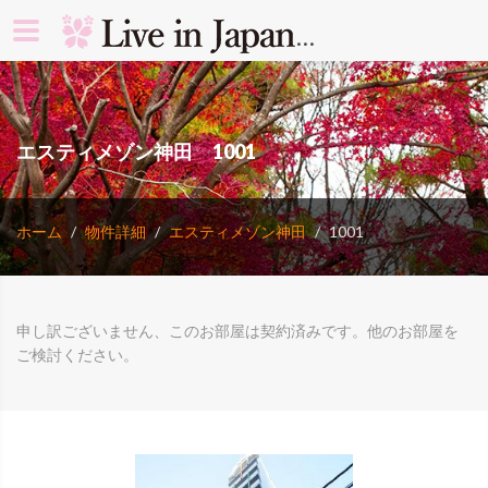
search rooms 
エスティメゾン神田 1001
ホーム
物件詳細
エスティメゾン神田
1001
申し訳ございません、このお部屋は契約済みです。他のお部屋を
ご検討ください。