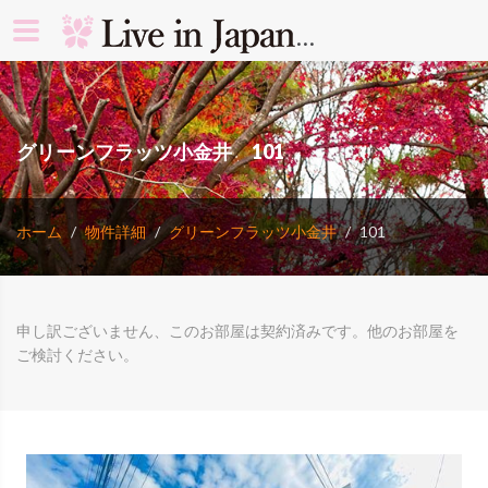
search rooms 
グリーンフラッツ小金井 101
ホーム
物件詳細
グリーンフラッツ小金井
101
申し訳ございません、このお部屋は契約済みです。他のお部屋を
ご検討ください。