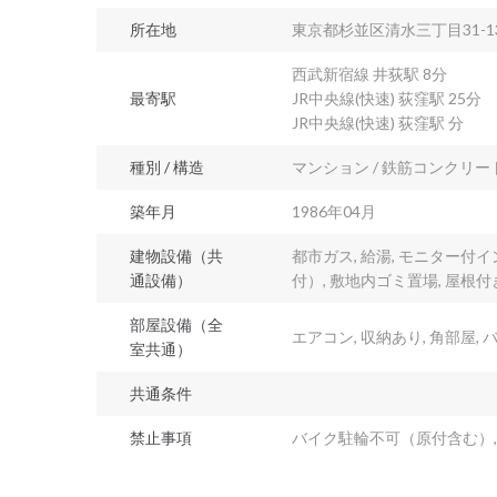
所在地
東京都杉並区清水三丁目31-1
西武新宿線 井荻駅 8分
最寄駅
JR中央線(快速) 荻窪駅 25分
JR中央線(快速) 荻窪駅 分
種別 / 構造
マンション / 鉄筋コンクリー
築年月
1986年04月
建物設備（共
都市ガス, 給湯, モニター付イ
通設備）
付）, 敷地内ゴミ置場, 屋根
部屋設備（全
エアコン, 収納あり, 角部屋,
室共通）
共通条件
禁止事項
バイク駐輪不可（原付含む）, 