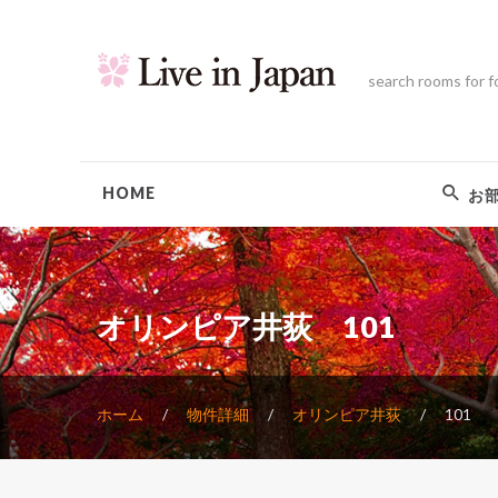
search rooms for f
HOME
お
オリンピア井荻 101
ホーム
物件詳細
オリンピア井荻
101