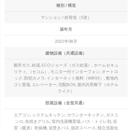
種別 / 構造
マンション / 鉄骨造（S造）
築年月
2021年08月
建物設備（共通設備）
都市ガス, 給湯, ECOジョーズ（ガス給湯）, ホームセキュ
リティ, （セコム）, モニター付インターフォン, オートロ
ック, 防犯カメラ, インターネット無料（WiFi付）, 敷地内
ゴミ置場, エレベーター, 宅配BOX, 屋内共用廊下（ホテル
ライク）
部屋設備（全室共通）
エアコン, システムキッチン, カウンターキッチン, ガスコ
ンロ, 魚焼きグリル, 室内洗濯機置場, バス・トイレ別, 浴
室（暖房）乾燥機, 追焚きバス, 脱衣スペース, 独立洗面化