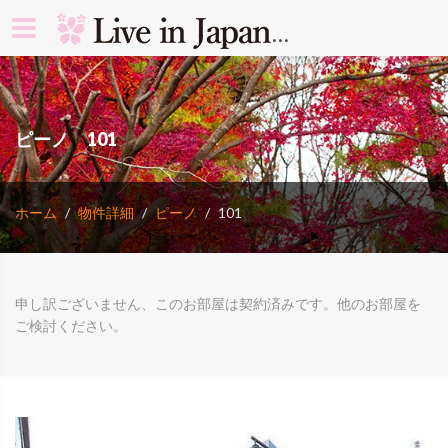
search rooms 
ピーノ 101
ホーム
物件詳細
ピーノ
101
申し訳ございません、このお部屋は契約済みです。他のお部屋を
ご検討ください。