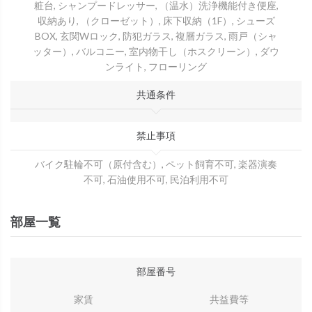
粧台, シャンプードレッサー, （温水）洗浄機能付き便座,
収納あり, （クローゼット）, 床下収納（1F）, シューズ
BOX, 玄関Wロック, 防犯ガラス, 複層ガラス, 雨戸（シャ
ッター）, バルコニー, 室内物干し（ホスクリーン）, ダウ
ンライト, フローリング
共通条件
禁止事項
バイク駐輪不可（原付含む）, ペット飼育不可, 楽器演奏
不可, 石油使用不可, 民泊利用不可
部屋一覧
部屋番号
家賃
共益費等