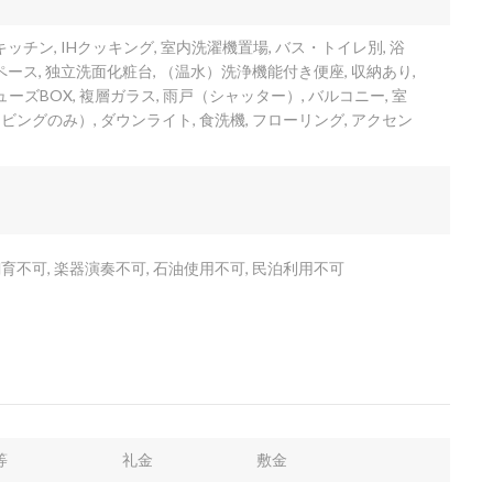
ッチン, IHクッキング, 室内洗濯機置場, バス・トイレ別, 浴
ペース, 独立洗面化粧台, （温水）洗浄機能付き便座, 収納あり,
ューズBOX, 複層ガラス, 雨戸（シャッター）, バルコニー, 室
ングのみ）, ダウンライト, 食洗機, フローリング, アクセン
不可, 楽器演奏不可, 石油使用不可, 民泊利用不可
等
礼金
敷金