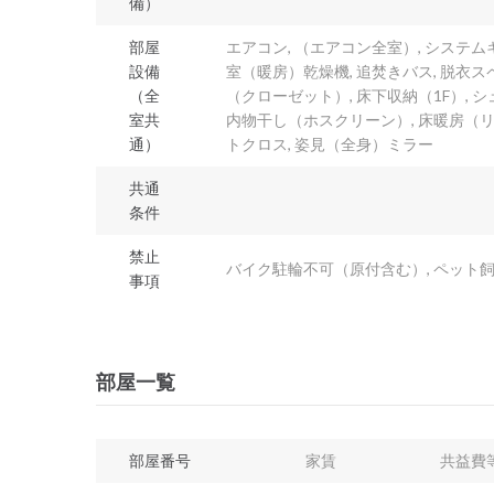
備）
部屋
エアコン, （エアコン全室）, システムキ
設備
室（暖房）乾燥機, 追焚きバス, 脱衣ス
（全
（クローゼット）, 床下収納（1F）, シ
室共
内物干し（ホスクリーン）, 床暖房（リビ
通）
トクロス, 姿見（全身）ミラー
共通
条件
禁止
バイク駐輪不可（原付含む）, ペット飼育
事項
部屋一覧
部屋番号
家賃
共益費