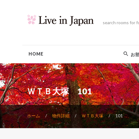
search rooms for f
HOME
お
ＷＴＢ大塚 101
ホーム
物件詳細
ＷＴＢ大塚
101