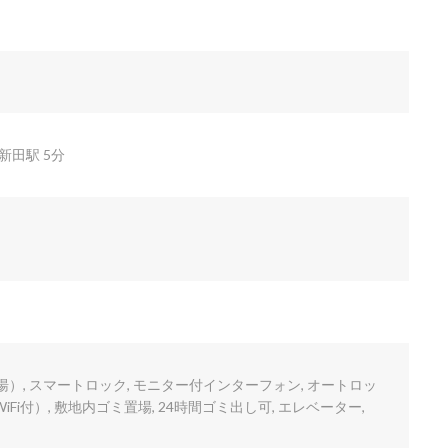
新田駅 5分
給湯）, スマートロック, モニター付インターフォン, オートロッ
iFi付）, 敷地内ゴミ置場, 24時間ゴミ出し可, エレベーター,