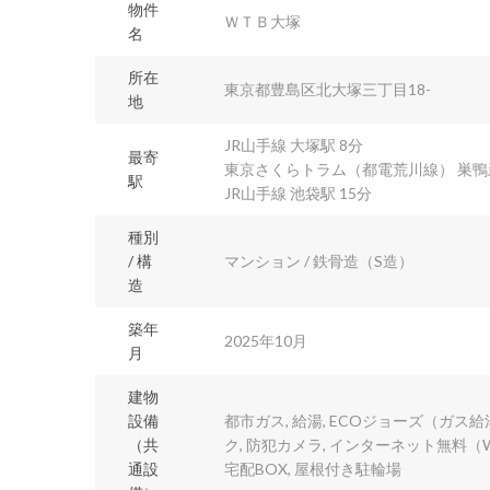
物件
ＷＴＢ大塚
名
所在
東京都豊島区北大塚三丁目18-
地
JR山手線 大塚駅 8分
最寄
東京さくらトラム（都電荒川線） 巣鴨
駅
JR山手線 池袋駅 15分
種別
/ 構
マンション / 鉄骨造（S造）
造
築年
2025年10月
月
建物
設備
都市ガス, 給湯, ECOジョーズ（ガス
（共
ク, 防犯カメラ, インターネット無料（W
通設
宅配BOX, 屋根付き駐輪場