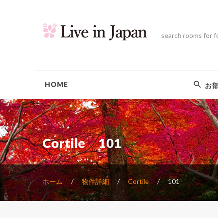
search rooms for f
HOME
お
Cortile 101
ホーム
物件詳細
Cortile
101