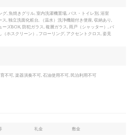
ング, 魚焼きグリル, 室内洗濯機置場, バス・トイレ別, 浴室
ース, 独立洗面化粧台, （温水）洗浄機能付き便座, 収納あり,
ューズBOX, 防犯ガラス, 複層ガラス, 雨戸（シャッター）, バ
し（ホスクリーン）, フローリング, アクセントクロス, 姿見
不可, 楽器演奏不可, 石油使用不可, 民泊利用不可
等
礼金
敷金