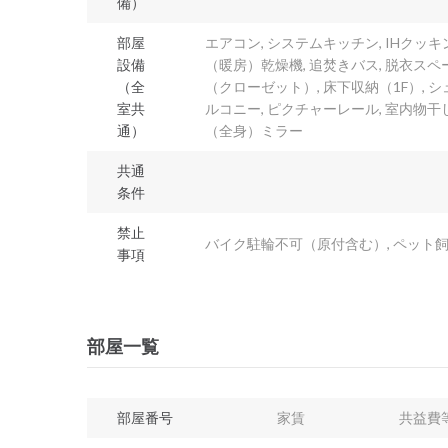
備）
部屋
エアコン, システムキッチン, IHクッキ
設備
（暖房）乾燥機, 追焚きバス, 脱衣スペ
（全
（クローゼット）, 床下収納（1F）, シ
室共
ルコニー, ピクチャーレール, 室内物干
通）
（全身）ミラー
共通
条件
禁止
バイク駐輪不可（原付含む）, ペット飼育
事項
部屋一覧
部屋番号
家賃
共益費