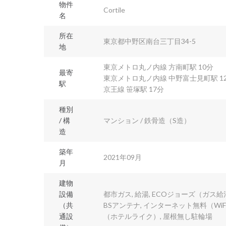
物件
Cortile
名
所在
東京都中野区南台三丁目34-5
地
東京メトロ丸ノ内線 方南町駅 10分
最寄
東京メトロ丸ノ内線 中野富士見町駅 1
駅
京王線 笹塚駅 17分
種別
/ 構
マンション / 鉄骨造（S造）
造
築年
2021年09月
月
建物
設備
都市ガス, 給湯, ECOジョーズ（ガス給
（共
BSアンテナ, インターネット無料（WiF
通設
（ホテルライク）, 屋根無し駐輪場