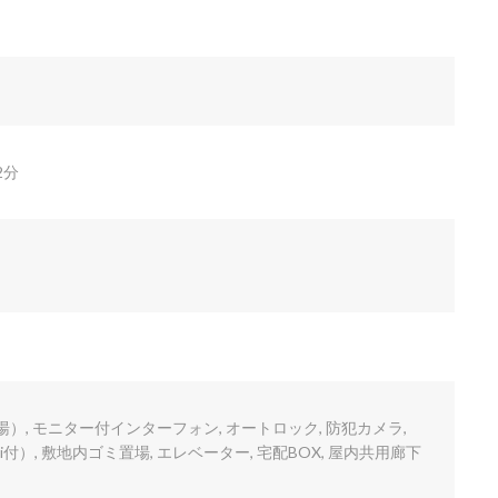
2分
湯）, モニター付インターフォン, オートロック, 防犯カメラ,
i付）, 敷地内ゴミ置場, エレベーター, 宅配BOX, 屋内共用廊下