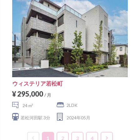
ウィステリア若松町
¥ 295,000
/ 月
2LDK
24 m²
若松河田駅 3分
2024年05月
1
2
3
4