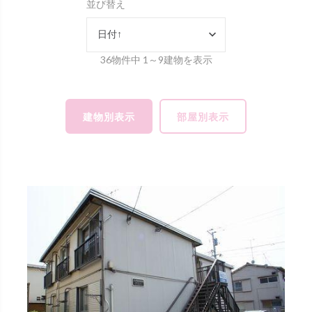
並び替え
日付↑
36物件中 1～9建物を表示
建物別表示
部屋別表示