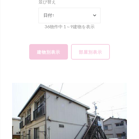
並び替え
日付↑
36物件中 1～9建物を表示
建物別表示
部屋別表示