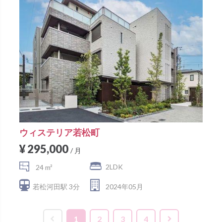
ウィステリア若松町
¥ 295,000
/ 月
2LDK
24 m²
若松河田駅 3分
2024年05月
1
2
3
4