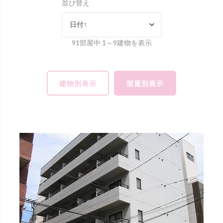
並び替え
日付↑
91部屋中 1～9建物を表示
建物別表示
部屋別表示