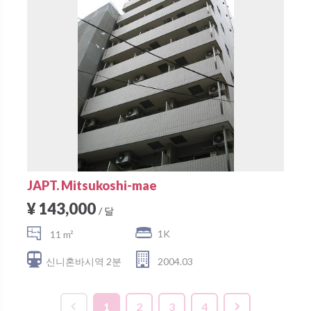
JAPT. Mitsukoshi-mae
¥ 143,000
/ 달
1K
11 m²
신니혼바시역 2분
2004.03
1
2
3
4