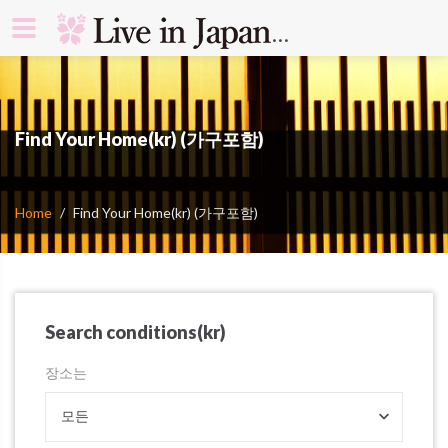
search rooms 
Find Your Home(kr) (가구포함)
Home
Find Your Home(kr) (가구포함)
Search conditions(kr)
장소는
모든