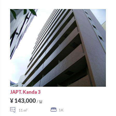
JAPT. Kanda 3
¥ 143,000
/ 달
1K
11 m²