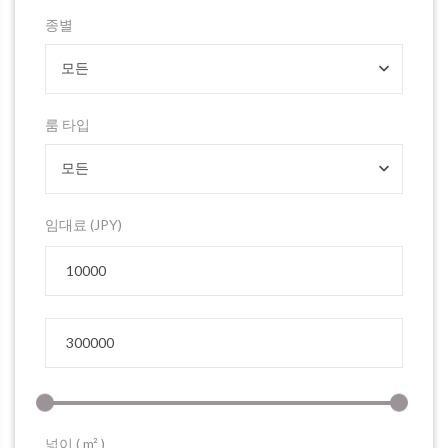
종별
모든
룸 타입
모든
임대료 (JPY)
넓이 ( m² )