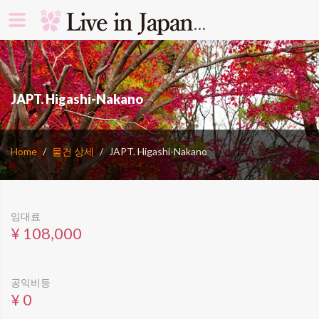
search rooms 
JAPT. Higashi-Nakano
Home
물건 상세
JAPT. Higashi-Nakano
임대료
¥ 108,000
공익비등
¥ 0