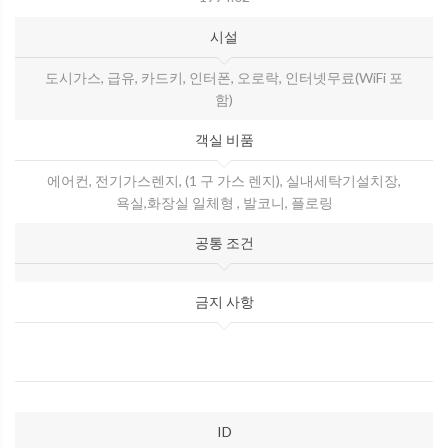
시설
도시가스, 급유, 카드키, 인터폰, 오로락, 인터넷무료(WiFi 포
함)
객실 비품
에어컨, 전기가스렌지, (1 구 가스 렌지), 실내세탁기설치장,
욕실,화장실 일체형 , 발코니, 플로링
공통 조건
금지 사항
ID