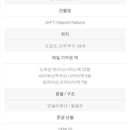
건물명
JAPT. Higashi-Nakano
위치
도쿄도, 신주쿠구, 16-8
제일 가까운 역
소부선 히가시나카노역 12분
세이부신주쿠선 나카이역 5분
토자이선 오치아이역 7분
종별 / 구조
먼슬리맨션 / 철골조
준공 년월
1994.02