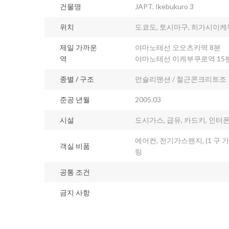
건물명
JAPT. Ikebukuro 3
위치
도쿄도, 토시마구, 히가시이케부
제일 가까운
야마노테선 오오츠카역 8분
역
야마노테선 이케부쿠로역 15
종별 / 구조
먼슬리맨션 / 철근콘크리트조
준공 년월
2005.03
시설
도시가스, 급유, 카드키, 인터폰,
에어컨, 전기가스렌지, (1 구 
객실 비품
링
공통 조건
금지 사항