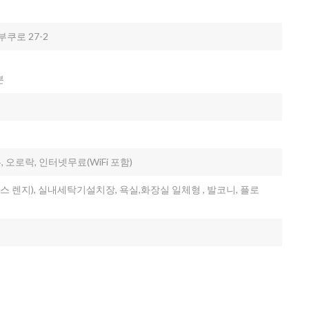
쿠로 27-2
분
 오로락, 인터넷무료(WiFi 포함)
가스 렌지), 실내세탁기설치장, 욕실,화장실 일체형 , 발코니, 플로