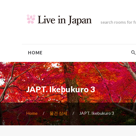
search rooms for f
HOME
JAPT. Ikebukuro 3
Home
물건 상세
JAPT. Ikebukuro 3