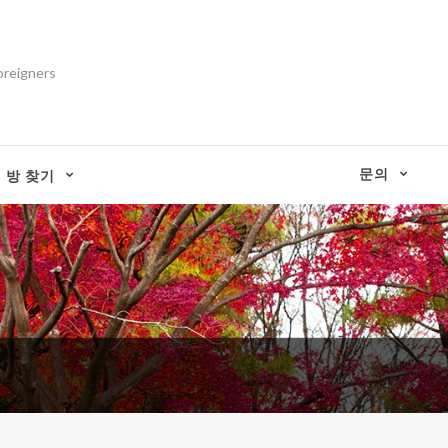
oreigners
문의
방 찾기