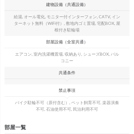
建物設備（共通設備）
給湯, オール電化, モニター付インターフォン, CATV, イン
ターネット無料（WiFi付）, 敷地内ゴミ置場, 宅配BOX, 屋
根付き駐輪場
部屋設備（全室共通）
エアコン, 室内洗濯機置場, 収納あり, シューズBOX, バル
コニー
共通条件
禁止事項
バイク駐輪不可（原付含む）, ペット飼育不可, 楽器演奏
不可, 石油使用不可, 民泊利用不可
部屋一覧