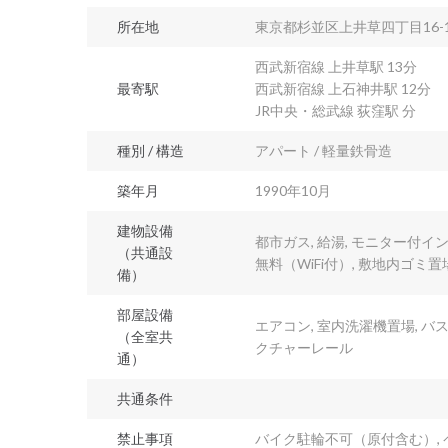
所在地
東京都杉並区上井草四丁目16-1
西武新宿線 上井草駅 13分
最寄駅
西武新宿線 上石神井駅 12分
JR中央・総武線 荻窪駅 分
種別 / 構造
アパート / 軽量鉄骨造
築年月
1990年10月
建物設備
都市ガス, 給湯, モニター付イン
（共通設
無料（WiFi付）, 敷地内ゴミ置
備）
部屋設備
エアコン, 室内洗濯機置場, バス
（全室共
クチャーレール
通）
共通条件
禁止事項
バイク駐輪不可（原付含む）, 