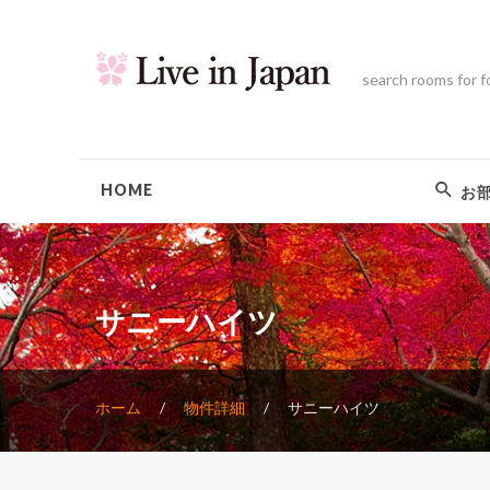
search rooms for f
HOME
お
サニーハイツ
ホーム
物件詳細
サニーハイツ